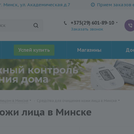
г. Минск, ул. Академическая д.7
Прием заказов е
+375(29) 601-89-10
Заказать звонок
Успей купить
Магазины
Дос
 лицом в Минске
-
Средства для очищения кожи лица в Минске
ожи лица в Минске