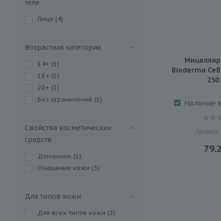
теле
Лицо (
4
)
Возрастная категория
Мицелляр
14+ (
1
)
Bioderma Себ
18+ (
1
)
250
20+ (
1
)
Без ограничений (
1
)
Наличие 
Свойства косметических
Артикул:
средств
79.
Демакияж (
1
)
Очищение кожи (
3
)
Для типов кожи
Для всех типов кожи (
2
)