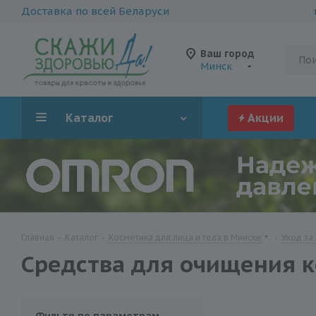
Доставка по всей Беларуси
Ваш город
Минск
Каталог
Акции
Главная
-
Каталог
-
Косметика для лица и тела в Минске
-
Уход за
Средства для очищения к
Фильтр по параметрам