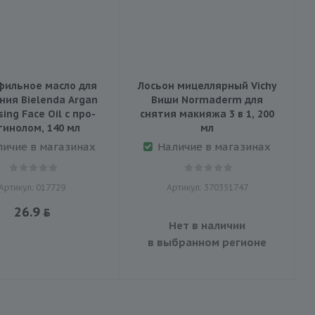
фильное масло для
Лосьон мицеллярный Vichy
ния Bielenda Argan
Виши Normaderm для
ing Face Oil с про-
снятия макияжа 3 в 1, 200
тинолом, 140 мл
мл
личие в магазинах
Наличие в магазинах
Артикул: 017729
Артикул: 370351747
26.9
Нет в наличии
в выбранном регионе