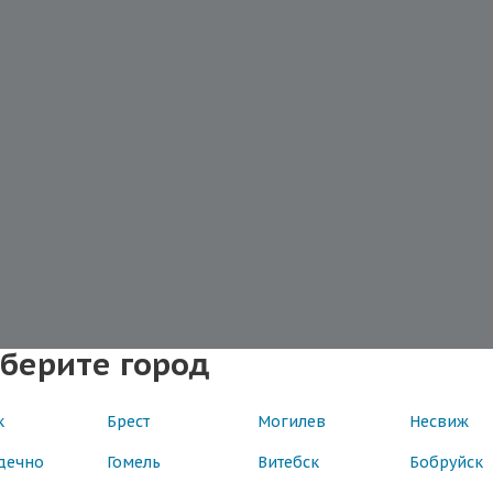
берите город
к
Брест
Могилев
Несвиж
дечно
Гомель
Витебск
Бобруйск