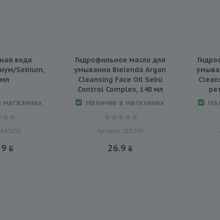
ная вода
Гидрофильное масло для
Гидро
иум/Sebium,
умывания Bielenda Argan
умыва
 мл
Cleansing Face Oil Sebu
Cleans
Control Complex, 140 мл
ре
в магазинах
Наличие в магазинах
На
 645851
Артикул: 018290
29
26.9