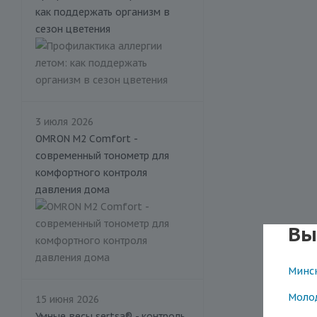
как поддержать организм в
сезон цветения
3 июля 2026
OMRON M2 Comfort -
современный тонометр для
комфортного контроля
давления дома
Вы
Минс
Моло
15 июня 2026
Умные весы sertsa® - контроль