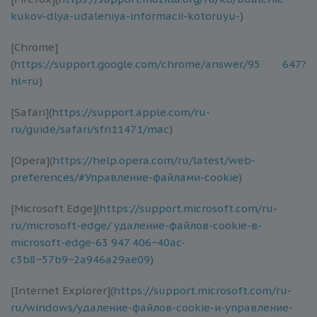
kukov-dlya-udaleniya-informacii-kotoruyu-
)
[Chrome]
(
https://support.google.com/chrome/answer/95 647?
hl=ru
)
[Safari](
https://support.apple.com/ru-
ru/guide/safari/sfri11471/mac
)
[Opera](
https://help.opera.com/ru/latest/web-
preferences/#Управление-файлами-cookie
)
[Microsoft Edge](
https://support.microsoft.com/ru-
ru/microsoft-edge/ удаление-файлов-cookie-в-
microsoft-edge-63 947 406−40ac-
c3b8−57b9−2a946a29ae09
)
[Internet Explorer](
https://support.microsoft.com/ru-
ru/windows/удаление-файлов-cookie-и-управление-