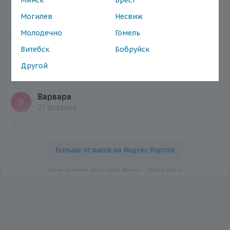
Минск
Брест
Могилев
Несвиж
Молодечно
Гомель
Витебск
Бобруйск
Другой
Скажи здоровью Да на карте Минска — Яндекс Карты