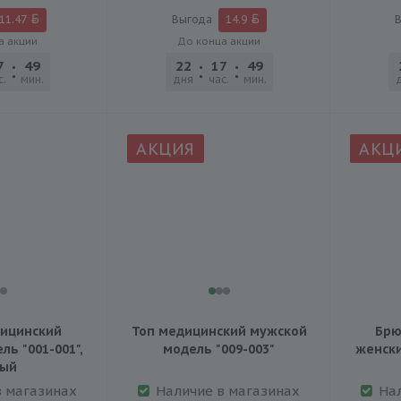
11.47
Выгода
14.9
В
а акции
До конца акции
7
49
45
22
17
49
45
с.
мин.
сек.
дня
час.
мин.
сек.
АКЦИЯ
АКЦ
ицинский
Топ медицинский мужской
Брю
ь "001-001",
модель "009-003"
женски
лый
в магазинах
Наличие в магазинах
На