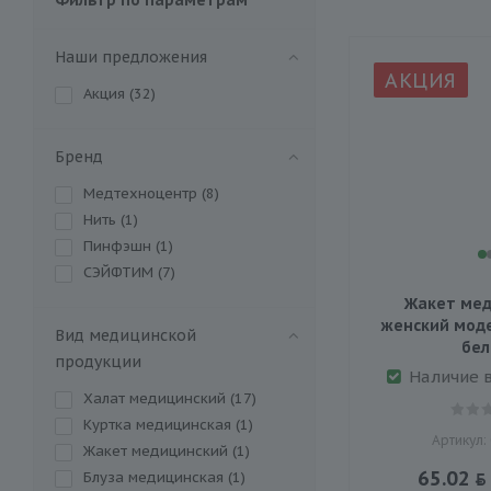
Наши предложения
АКЦИЯ
Акция (
32
)
Бренд
Медтехноцентр (
8
)
Нить (
1
)
Пинфэшн (
1
)
СЭЙФТИМ (
7
)
Жакет мед
женский модел
Вид медицинской
бе
продукции
Наличие 
Халат медицинский (
17
)
Куртка медицинская (
1
)
Артикул:
Жакет медицинский (
1
)
65.02
Блуза медицинская (
1
)