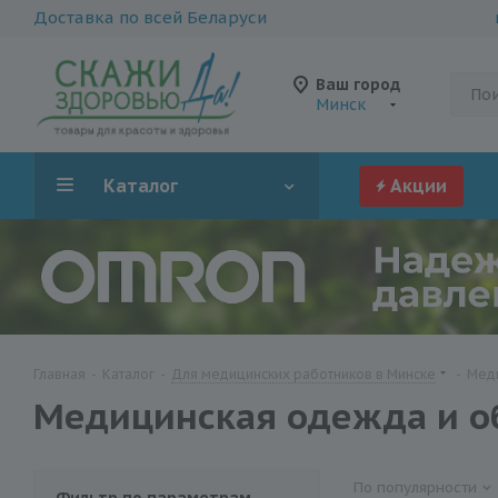
Доставка по всей Беларуси
Ваш город
Минск
Каталог
Акции
Главная
-
Каталог
-
Для медицинских работников в Минске
-
Меди
Медицинская одежда и о
По популярности
Фильтр по параметрам