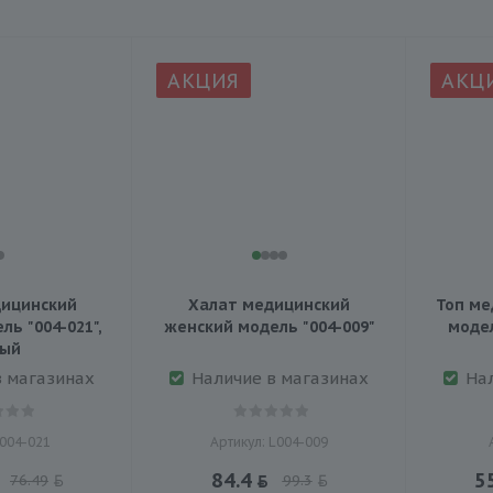
АКЦИЯ
АКЦ
ицинский
Халат медицинский
Топ ме
ь "004-021",
женский модель "004-009"
модел
лый
в магазинах
Наличие в магазинах
На
 004-021
Артикул: L004-009
84.4
5
76.49
99.3