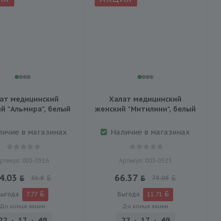
ат медицинский
Халат медицинский
й "Альмира", белый
женский "Митилини", белый
личие в магазинах
Наличие в магазинах
ртикул: 003-0516
Артикул: 003-0525
4.03
66.37
51.8
78.08
Выгода
7.77
Выгода
11.71
До конца акции
До конца акции
22
17
49
45
22
17
49
45