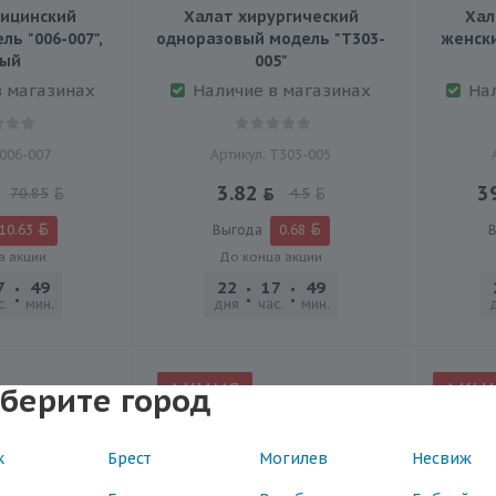
ицинский
Халат хирургический
Хал
ь "006-007",
одноразовый модель "Т303-
женски
лый
005"
в магазинах
Наличие в магазинах
На
 006-007
Артикул: Т303-005
3.82
3
70.85
4.5
10.63
Выгода
0.68
В
а акции
До конца акции
7
49
45
22
17
49
45
с.
мин.
сек.
дня
час.
мин.
сек.
АКЦИЯ
АКЦ
берите город
к
Брест
Могилев
Несвиж