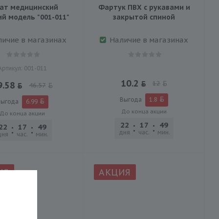
ат медицинский
Фартук ПВХ с рукавами и
й модель "001-011"
закрытой спиной
личие в магазинах
Наличие в магазинах
Артикул: 001-011
10.2
12
9.58
46.57
Выгода
1.8
ыгода
6.99
До конца акции
До конца акции
22
17
49
45
22
17
49
45
дня
час.
мин.
сек.
дня
час.
мин.
сек.
ИЯ
АКЦИЯ