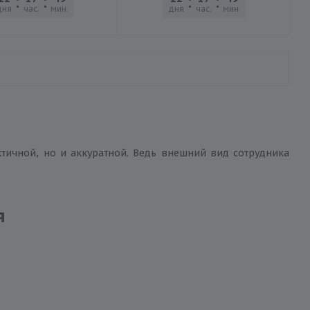
дня
час.
мин.
сек.
дня
час.
мин.
сек.
тичной, но и аккуратной. Ведь внешний вид сотрудника
я