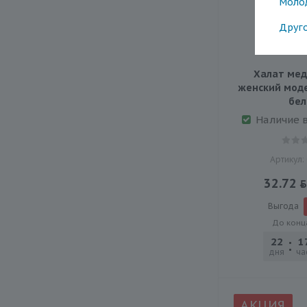
Моло
Друг
Халат мед
женский модел
бе
Наличие 
Артикул:
32.72
Выгода
До конц
22
1
дня
ча
АКЦИЯ