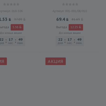
Артикул: 010-106
Артикул: 001-001/08/010
1.53
69.4
37.09
81.65
ыгода
5.56
Выгода
12.25
До конца акции
До конца акции
22
17
49
45
22
17
49
45
дня
час.
мин.
сек.
дня
час.
мин.
сек.
ИЯ
АКЦИЯ