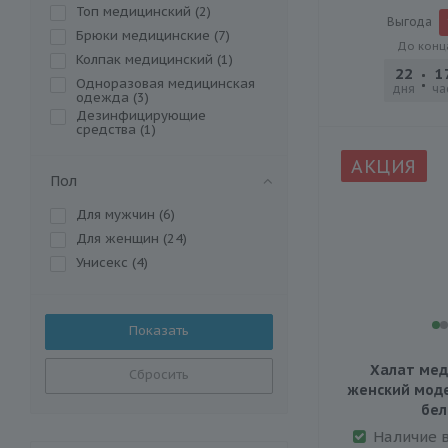
Топ медицинский (
2
)
Выгода
Брюки медицинские (
7
)
До конц
Колпак медицинский (
1
)
22
1
Одноразовая медицинская
дня
ча
одежда (
3
)
Дезинфицирующие
средства (
1
)
АКЦИЯ
Пол
Для мужчин (
6
)
Для женщин (
24
)
Унисекс (
4
)
Халат мед
Сбросить
женский модел
бе
Наличие 