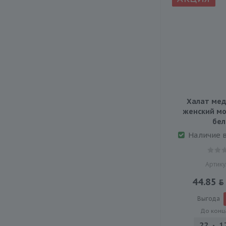
Халат мед
женский мод
бе
Наличие 
Артику
44.85
Выгода
До конц
22
1