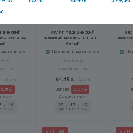
дечно
Гомель
Витебск
Бобруйск
ой
ицинский
Халат медицинский
Хал
ь "001-004",
женский модель "001-011",
женски
лый
белый
в магазинах
Наличие в магазинах
На
 001-004
Артикул: 001-011
64.43
38.5
75.8
5.78
Выгода
11.37
В
а акции
До конца акции
7
49
45
22
17
49
45
с.
мин.
сек.
дня
час.
мин.
сек.
АКЦИЯ
АКЦ