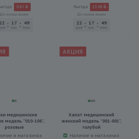
ыгода
9.82
Выгода
13.49
До конца акции
До конца акции
22
17
49
45
22
17
49
45
дня
час.
мин.
сек.
дня
час.
мин.
сек.
ИЯ
АКЦИЯ
ки медицинские
Халат медицинский
е модель "010-106",
женский модель "001-001",
розовые
голубой
личие в магазинах
Наличие в магазинах