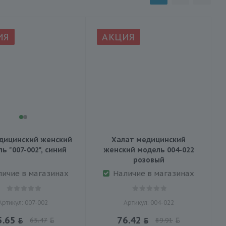
ИЯ
АКЦИЯ
дицинский женский
Халат медицинский
ь "007-002", синий
женский модель 004-022
розовый
личие в магазинах
Наличие в магазинах
Артикул: 007-002
Артикул: 004-022
5.65
76.42
65.47
89.91