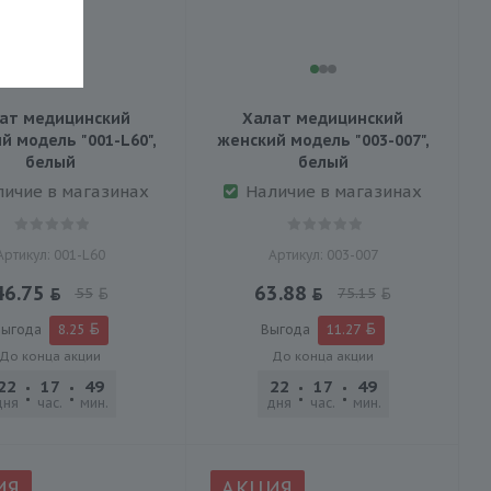
ат медицинский
Халат медицинский
й модель "001-L60",
женский модель "003-007",
белый
белый
личие в магазинах
Наличие в магазинах
Артикул: 001-L60
Артикул: 003-007
46.75
63.88
55
75.15
ыгода
8.25
Выгода
11.27
До конца акции
До конца акции
22
17
49
45
22
17
49
45
дня
час.
мин.
сек.
дня
час.
мин.
сек.
ИЯ
АКЦИЯ