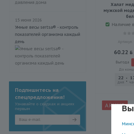
Халат мед
мужской модел
бе
15 июня 2026
Наличие 
Умные весы sertsa® - контроль
показателей организма каждый
день
Артикул:
60.22
Выгода
До конц
22
1
дня
ча
Подпишитесь на
спецпредложения!
Узнавайте о скидках и акциях
АКЦИЯ
Вы
первым
Минс