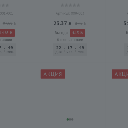
 001-001
Артикул: 009-003
23.37
3
97.69
27.5
14.65
Выгода
4.13
В
а акции
До конца акции
7
49
45
22
17
49
45
с.
мин.
сек.
дня
час.
мин.
сек.
АКЦИЯ
АКЦ