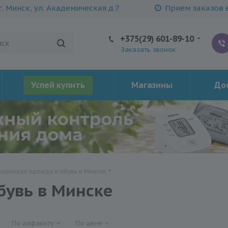
г. Минск, ул. Академическая д.7
Прием заказов е
+375(29) 601-89-10
Заказать звонок
Успей купить
Магазины
Дос
цинская одежда и обувь в Минске
бувь в Минске
По алфавиту
По цене