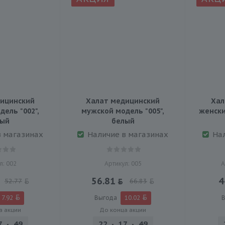
ицинский
Халат медицинский
Хал
ель "002",
мужской модель "005",
женски
лый
белый
в магазинах
Наличие в магазинах
На
л: 002
Артикул: 005
А
56.81
4
52.77
66.83
7.92
Выгода
10.02
а акции
До конца акции
7
49
45
22
17
49
45