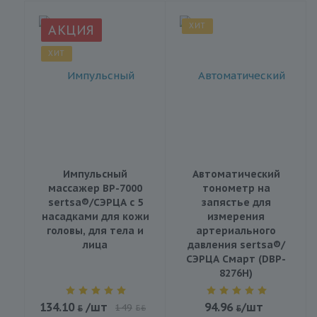
ХИТ
АКЦИЯ
ХИТ
Импульсный
Автоматический
массажер BP-7000
тонометр на
sertsa®/СЭРЦА с 5
запястье для
насадками для кожи
измерения
головы, для тела и
артериального
лица
давления sertsa®/
СЭРЦА Смарт (DBP-
8276H)
134.10
/шт
94.96
/шт
149
BYN