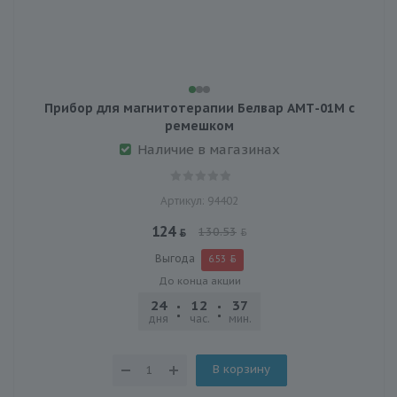
Прибор для магнитотерапии Белвар АМТ-01М с
ремешком
Наличие в магазинах
Артикул: 94402
124
130.53
Выгода
6.53
До конца акции
24
12
37
13
дня
час.
мин.
сек.
В корзину