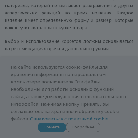
материала, который не вызывает раздражения и других
аллергических реакций во время ношения. Каждое
изделие имеет определенную форму и размер, которые
важно учитывать при покупке товара.
Выбор и использование корсетов должны основываться
на рекомендациях врача и данных инструкции.
Как купить бандаж в Минске
На сайте используются cookie-файлы для
хранения информации на персональном
компьютере пользователя. Эти файлы
Среди представленного широкого ассортимента
необходимы для работы основных функций
качественной продукции в нашем магазине вы можете
сайта, а также для улучшения пользовательского
выбрать и купить бандаж известных мировых брендов.
интерфейса. Нажимая кнопку Принять, вы
Мы предлагаем лучшие условия покупки и несколько
соглашаетесь на хранение и обработку cookie-
вариантов доставки: от самовывоза до курьерской
файлов.
Ознакомиться с политикой cookie
.
доставки в Минск, Гродно, Гомель, Могилев, Брест и
Принять
Подробнее
Витебск.