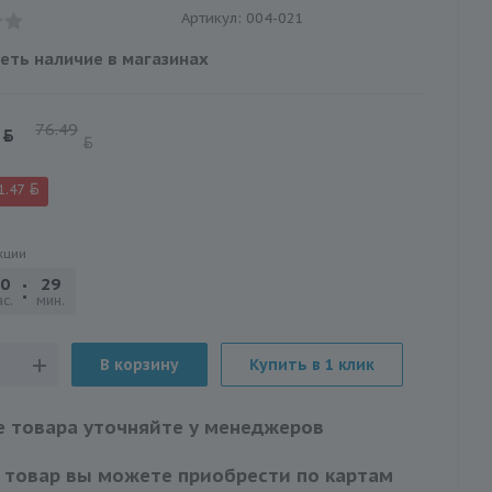
Артикул:
004-021
еть наличие в магазинах
76.49
1.47
кции
0
29
20
с.
мин.
сек.
В корзину
Купить в 1 клик
 товара уточняйте у менеджеров
 товар вы можете приобрести по картам