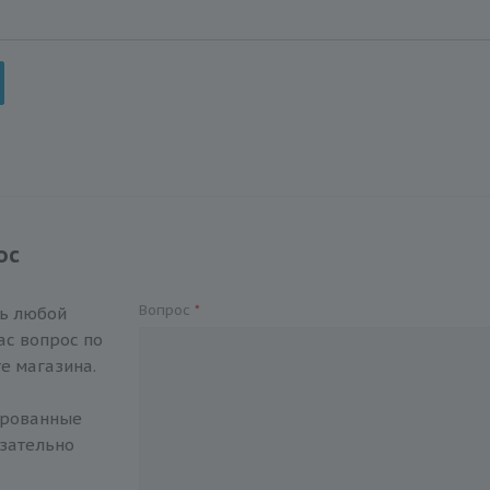
ос
Вопрос
*
ть любой
с вопрос по
е магазина.
ированные
зательно