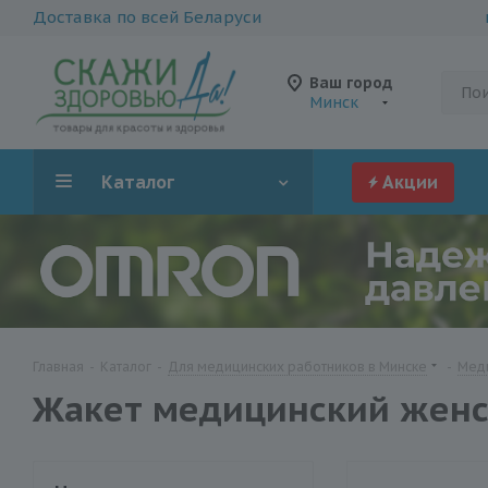
Доставка по всей Беларуси
Ваш город
Минск
Каталог
Акции
Главная
-
Каталог
-
Для медицинских работников в Минске
-
Меди
Жакет медицинский женск