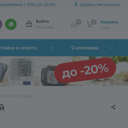
жедневно с 9:00 до 20:00
Адреса магазинов
Войти
Корзина
0
0
0
Мой кабинет
пуста
тавка и оплата
О компании
 "004-021", белый
й