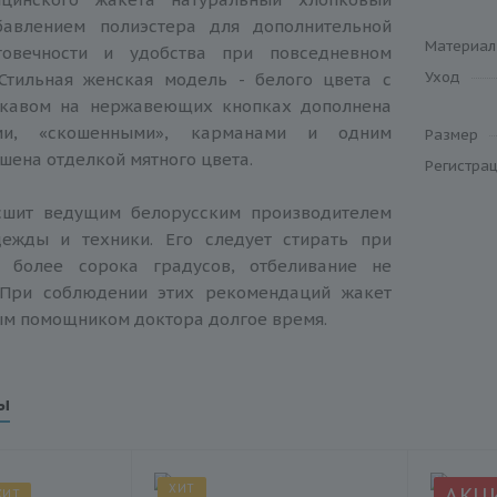
бавлением полиэстера для дополнительной
Материал
лговечности и удобства при повседневном
Уход
 Стильная женская модель - белого цвета с
укавом на нержавеющих кнопках дополнена
ми, «скошенными», карманами и одним
Размер
шена отделкой мятного цвета.
Регистра
сшит ведущим белорусским производителем
ежды и техники. Его следует стирать при
е более сорока градусов, отбеливание не
 При соблюдении этих рекомендаций жакет
ым помощником доктора долгое время.
ы
ХИТ
АКЦ
ХИТ