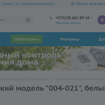
г. Минск, ул. Академическая д.7
Прием заказов е
+375(29) 601-89-10
Заказать звонок
Успей купить
Магазины
Дос
цинская одежда и обувь в Минске
-
Жакет медицинский женский модель
ий модель "004-021", белы