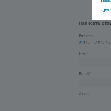
Моло
Друг
Написать отз
Рейтинг
5
4
3
2
Имя
*
Email
*
Отзыв
*