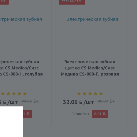
трическая зубная
Электрическая зубная
а CS Medica/Сиэс
щетка CS Medica/Сиэс
 CS-888-H, голубая
Медика CS-888-F, розовая
5
/шт
40.06
32.06
/шт
40.07
BYN
BYN
ономия
8.01
Экономия
8.01