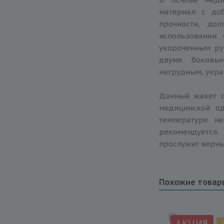
материал с до
прочности, до
использовании.
укороченным р
двумя боковы
нагрудным, укра
Данный жакет 
медицинской од
температуре н
рекомендуется.
прослужит верн
Похожие товар
АКЦИЯ