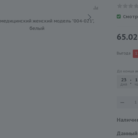
Смотр
65.02
Выгода
1
До конца а
23
1
дня
ча
Наличие
Данный