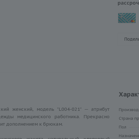
рассроч
Подел
Харак
кий женский, модель "L004-021" ─ атрибут
Производ
дежды медицинского работника. Прекрасно
Cтрана п
жит дополнением к брюкам.
Пол
Назначен
цинского жакета натуральный хлопковый