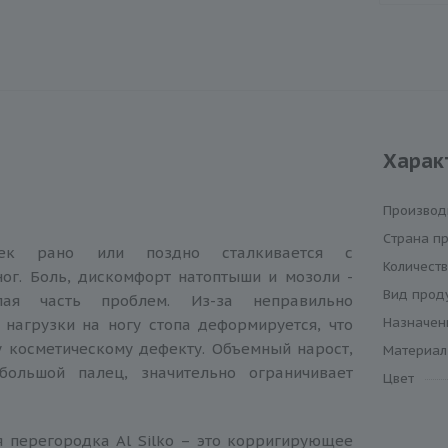
Харак
Производ
Cтрана п
ек рано или поздно сталкивается с
Количеств
ог. Боль, дискомфорт натоптыши и мозоли -
Вид прод
ая часть проблем. Из-за неправильно
Назначен
нагрузки на ногу стопа деформируется, что
 косметическому дефекту. Объемный нарост,
Материал
большой палец, значительно ограничивает
Цвет
ерегородка Al Silko – это корригирующее