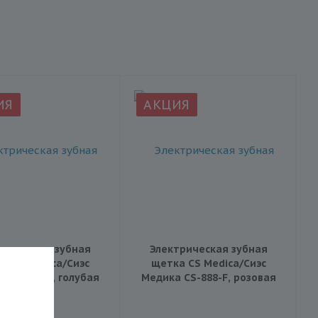
ИЯ
АКЦИЯ
трическая зубная
Электрическая зубная
а CS Medica/Сиэс
щетка CS Medica/Сиэс
 CS-888-H, голубая
Медика CS-888-F, розовая