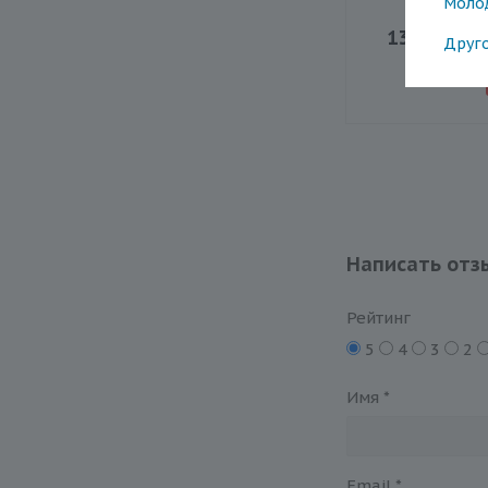
Моло
134.10
/
Друг
Экономия
Написать отз
Рейтинг
5
4
3
2
Имя
*
Email
*