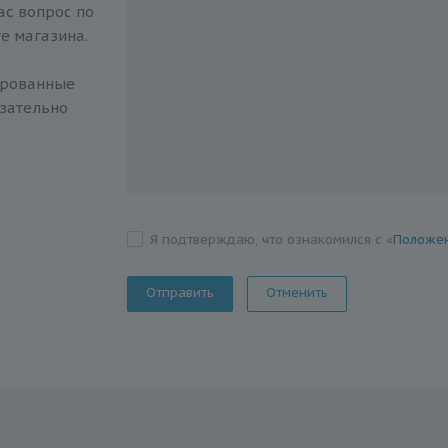
с вопрос по
е магазина.
ированные
зательно
Я подтверждаю, что ознакомился с «
Положен
Отменить