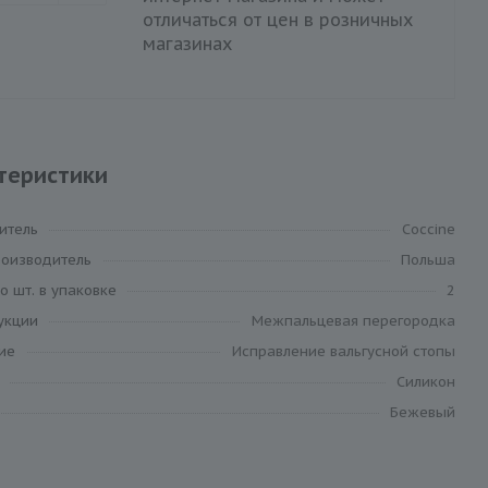
отличаться от цен в розничных
магазинах
теристики
итель
Coccine
роизводитель
Польша
о шт. в упаковке
2
укции
Межпальцевая перегородка
ие
Исправление вальгусной стопы
Силикон
Бежевый