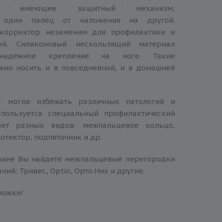
ние, имеющее защитный механизм,
 один палец от наложения на другой.
корректор незаменим для профилактики и
ей. Силиконовый нескользящий материал
 надежное крепление на ноге. Такие
жно носить и в повседневной, и в домашней
огла избежать различных патологий и
спользуется специальный профилактический
ает разных видов: межпальцевое кольцо,
отектор, подпяточник и др.
ине Вы найдете межпальцевые перегородки
ий: Тривес, Optio, Орто.Ник и другие.
ножки!