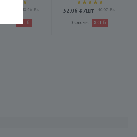
5
/шт
40.06
32.06
/шт
40.07
BYN
BYN
ономия
8.01
Экономия
8.01