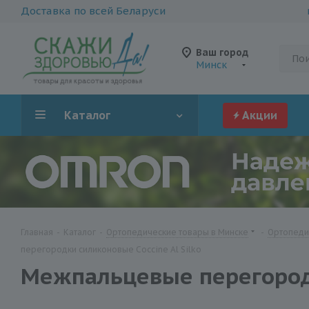
Доставка по всей Беларуси
Ваш город
Минск
Каталог
Акции
Главная
-
Каталог
-
Ортопедические товары в Минске
-
Ортопедич
перегородки силиконовые Coccine Al Silko
Межпальцевые перегородк