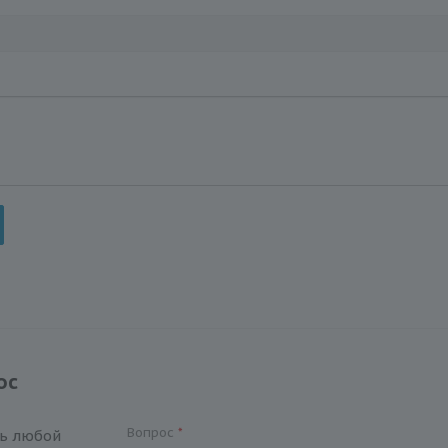
ос
Вопрос
*
ть любой