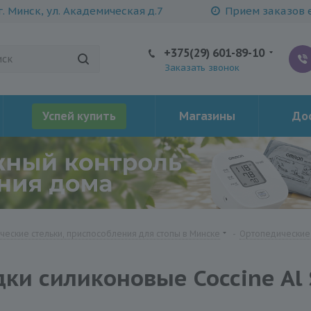
г. Минск, ул. Академическая д.7
Прием заказов е
+375(29) 601-89-10
Заказать звонок
Успей купить
Магазины
Дос
еские стельки, приспособления для стопы в Минске
-
Ортопедические 
и силиконовые Coccine Al 