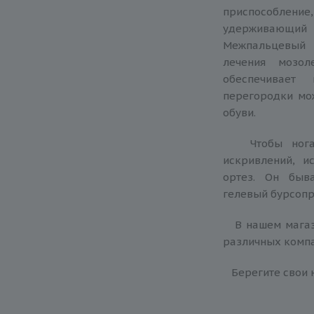
приспособле
удерживающий
Межпальцевый 
лечения мозол
обеспечивает
перегородки мо
обуви.
Чтобы нога м
искривлений, и
ортез. Он быв
гелевый бурсопр
В нашем магаз
различных компан
Берегите свои 