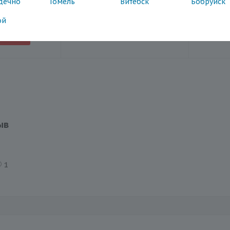
дечно
Гомель
Витебск
Бобруйск
шт
149
94.96
/шт
32.0
BYN
ой
14.90
Эк
ыв
1