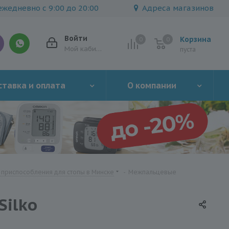
жедневно с 9:00 до 20:00
Адреса магазинов
Войти
Корзина
0
0
0
Мой кабинет
пуста
тавка и оплата
О компании
приспособления для стопы в Минске
-
Межпальцевые
Silko