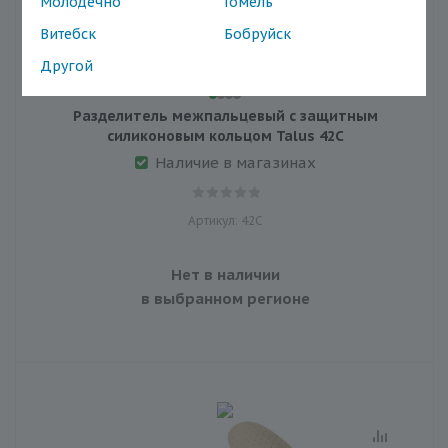
Молодечно
Гомель
Витебск
Бобруйск
Другой
Разделитель межпальцевый с защитным
силиконовым кольцом Talus 42С
Наличие в магазинах
Артикул: 42С
Нет в наличии
в выбранном регионе