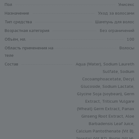
Пол
Унисекс
Назначение
Уход за волосами
Тип средства
Шампунь для волос
Возрастная категория
Без ограничений
Объём, мл.
100
Область применения на
Волосы
теле
Состав
Aqua (Water), Sodium Laureth
Sulfate, Sodium
Cocoamphoacetate, Decyl
Glucoside, Sodium Lactate,
Glycine Soja (soybean), Germ
Extract, Triticum Vulgare
(Wheat) Germ Extract, Panax
Ginseng Root Extract, Aloe
Barbadensis Leaf Juice,
Calcium Pantothenate (Vit B),
Inositol (Vit B7), Biotin (Vit H),