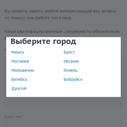
Вы можете задать любой интересующий вас вопрос
по товару или работе магазина.
Наши квалифицированные специалисты обязательно
вам помогут.
Выберите город
Вопрос
*
Минск
Брест
Могилев
Несвиж
Молодечно
Гомель
Витебск
Бобруйск
Другой
Ваше имя
*