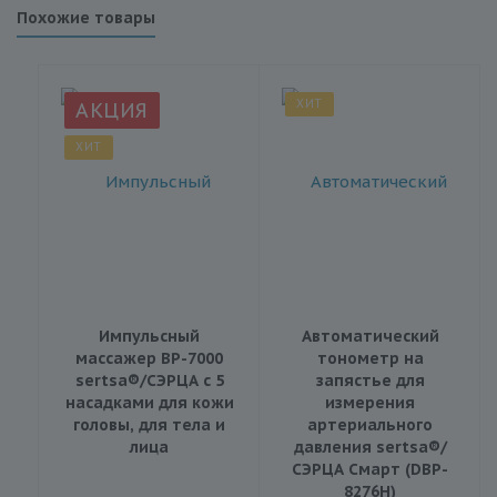
Похожие товары
ХИТ
АКЦИЯ
ХИТ
Импульсный
Автоматический
массажер BP-7000
тонометр на
sertsa®/СЭРЦА с 5
запястье для
насадками для кожи
измерения
головы, для тела и
артериального
лица
давления sertsa®/
СЭРЦА Смарт (DBP-
8276H)