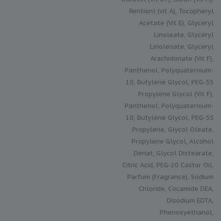
Rentionl (vit A), Tocopheryl
Acetate (Vit E), Glyceryl
Linoleate, Glyceryl
Linolenate, Glyceryl
Arachidonate (Vit F),
Panthenol, Polyquaternium-
10, Butylene Glycol, PEG-55
Propylene Glycol (Vit F),
Panthenol, Polyquaternium-
10, Butylene Glycol, PEG-55
Propylene, Glycol Oleate,
Propylene Glycol, Alcohol
Denat, Glycol Distearate,
Citric Acid, PEG-20 Castor Oil,
Parfum (Fragrance), Sodium
Chloride, Cocamide DEA,
Disodium EDTA,
Phenoxyethanol,