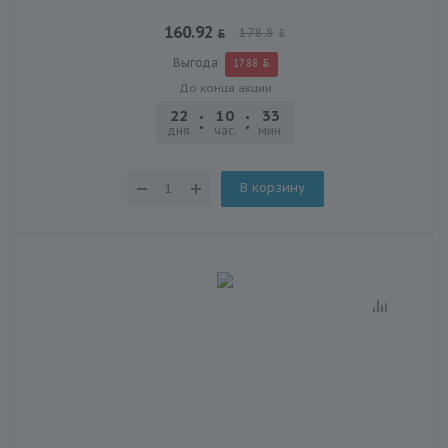
160.92
178.8
Выгода
17.88
До конца акции
22
10
33
30
дня
час.
мин.
сек.
В корзину