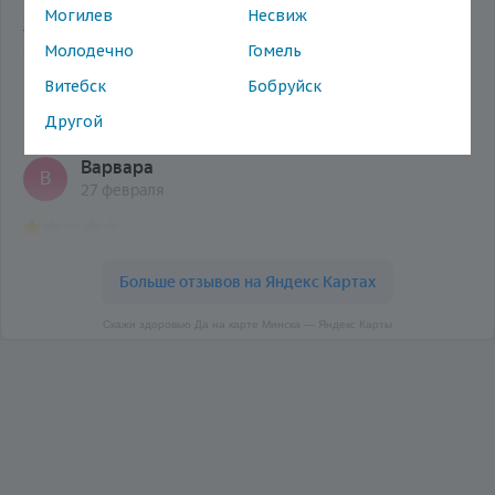
Могилев
Несвиж
Молодечно
Гомель
Витебск
Бобруйск
Другой
Скажи здоровью Да на карте Минска — Яндекс Карты