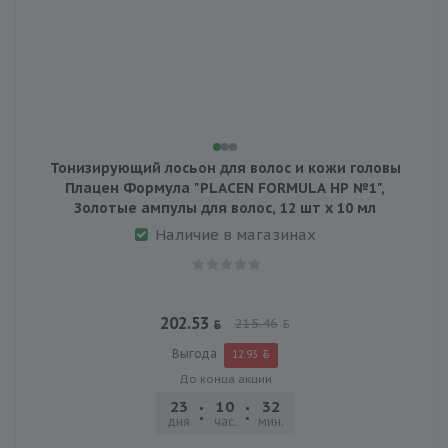
Тонизирующий лосьон для волос и кожи головы
Плацен Формула "PLACEN FORMULA НР №1",
Золотые ампулы для волос, 12 шт х 10 мл
Наличие в магазинах
202.53
215.46
Выгода
12.93
До конца акции
23
10
32
30
дня
час.
мин.
сек.