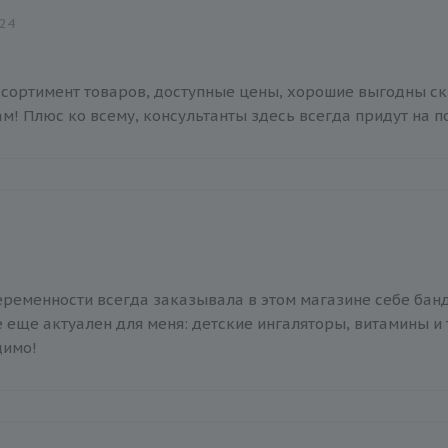
024
сортимент товаров, доступные цены, хорошие выгодны ски
ам! Плюс ко всему, консультанты здесь всегда придут на 
еременности всегда заказывала в этом магазине себе банд
 еще актуален для меня: детские ингаляторы, витамины и т
димо!