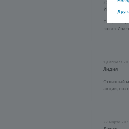
Моло
23 апреля 20
Иван
Друг
Покупал зд
заказ. Спа
19 апреля 20
Лидия
Отличный м
акции, поэт
22 марта 202
Даша