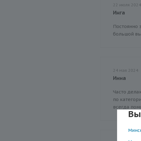
22 июля 2024
Инга
Постоянно 
большой вы
24 мая 2024
Инна
Часто дела
по категор
всегда помо
Вы
Минс