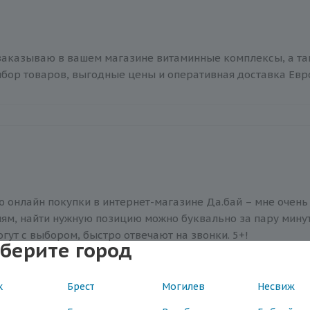
заказываю в вашем магазине витаминные комплексы, а так
бор товаров, выгодные цены и оперативная доставка Евр
ю онлайн покупки в интернет-магазине Да.бай – мне очень
иям, найти нужную позицию можно буквально за пару минут
гут с выбором, быстро отвечают на звонки. 5+!
берите город
к
Брест
Могилев
Несвиж