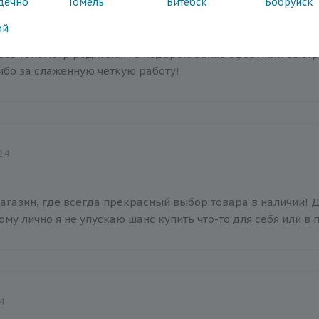
дечно
Гомель
Витебск
Бобруйск
24
ой
есь тонометр родителям в подарок. Заказ оформили быстро
сибо за слаженную четкую работу!
24
агазин, где всегда прекрасный выбор товара в наличии! 
ому лично я не упускаю шанс купить что-то для себя или в
4