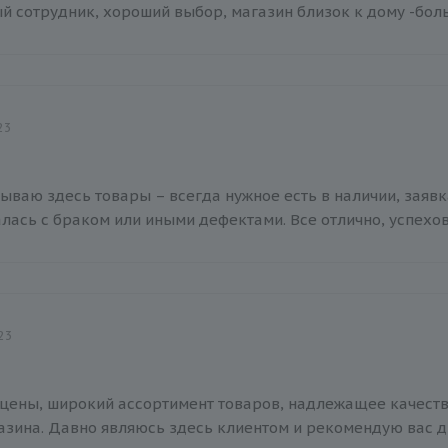
й сотрудник, хороший выбор, магазин близок к дому -бо
23
зываю здесь товары – всегда нужное есть в наличии, заявк
алась с браком или иными дефектами. Все отлично, успехов
23
цены, широкий ассортимент товаров, надлежащее качество,
азина. Давно являюсь здесь клиентом и рекомендую вас д