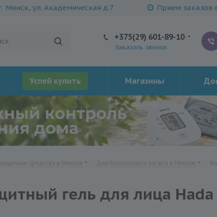
г. Минск, ул. Академическая д.7
Прием заказов е
+375(29) 601-89-10
Заказать звонок
Успей купить
Магазины
Дос
ащитные средства в Минске
-
Для безопасного загара в Минске
-
Ун
итный гель для лица Hada L