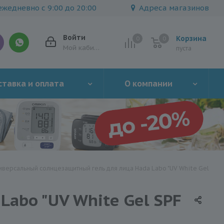
жедневно с 9:00 до 20:00
Адреса магазинов
Войти
Корзина
0
0
0
Мой кабинет
пуста
тавка и оплата
О компании
иверсальный солнцезащитный гель для лица Hada Labo "UV White Gel
abo "UV White Gel SPF