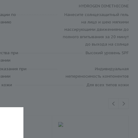
HYDROGEN DIMETHICONE
ации по
Нанесите солнцезащитный гель
ванию
на лицо и шею мягкими
массирующими движениями до
полного впитывания за 20 минут
до выхода на солнце
ства при
Высокий уровень SPF
вании
оказания при
Индивидуальная
вании
непереносимость компонентов
в кожи
Для всех типов кожи