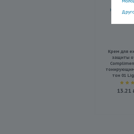
Моло
Друг
Крем для е
защиты о
Compliment
тонирующим
тон 01 Lig
13.21