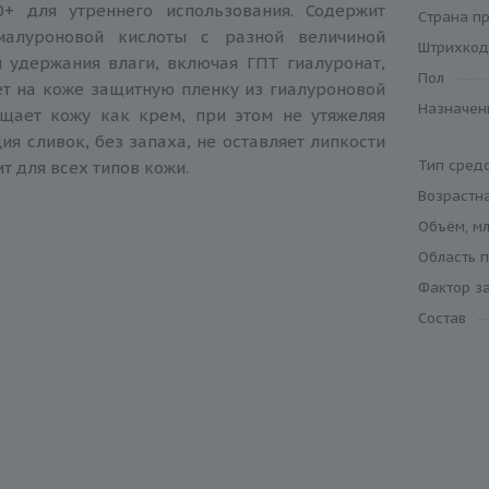
+ для утреннего использования. Содержит
Cтрана п
иалуроновой кислоты с разной величиной
Штрихкод
 удержания влаги, включая ГПТ гиалуронат,
Пол
т на коже защитную пленку из гиалуроновой
Назначен
щает кожу как крем, при этом не утяжеляя
ия сливок, без запаха, не оставляет липкости
Тип сред
т для всех типов кожи.
Возрастна
Объём, мл
Область 
Фактор за
Состав