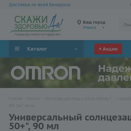
Доставка по всей Беларуси
Ваш город
Минск
Каталог
Акции
Главная
-
Каталог
-
Косметика для лица и тела в Минске
-
Солнцез
SPF 50+", 90 мл
Универсальный солнцезащ
50+", 90 мл