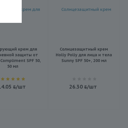
рующий крем для
Солнцезащитный крем
невной защиты от
Holly Polly для лица и тела
 Compliment SPF 50,
Sunny SPF 50+, 200 мл
50 мл
14.05
/шт
26.30
/шт