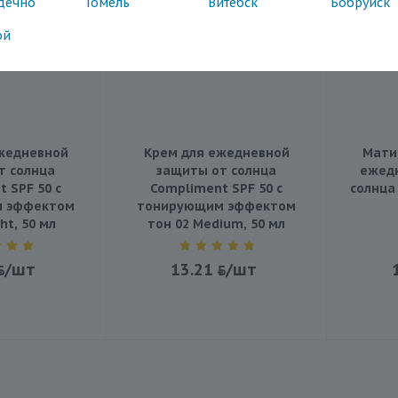
дечно
Гомель
Витебск
Бобруйск
ой
жедневной
Крем для ежедневной
Мати
т солнца
защиты от солнца
ежед
 SPF 50 с
Compliment SPF 50 с
солнца
 эффектом
тонирующим эффектом
ht, 50 мл
тон 02 Medium, 50 мл
/шт
13.21
/шт