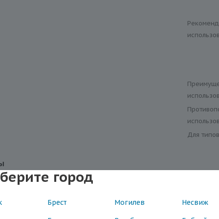
Рекоменд
использо
Преимуще
использо
Противоп
использо
Для типо
ы
берите город
к
Брест
Могилев
Несвиж