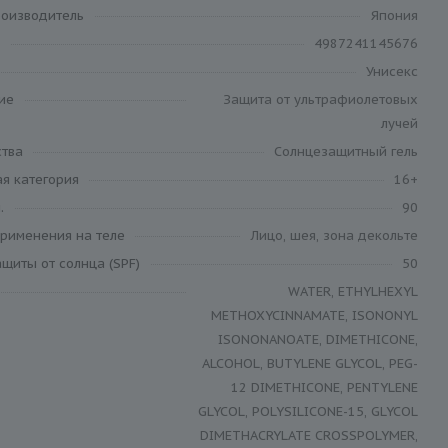
роизводитель
Япония
4987241145676
Унисекс
ие
Защита от ультрафиолетовых
лучей
ства
Солнцезащитный гель
я категория
16+
.
90
применения на теле
Лицо, шея, зона декольте
щиты от солнца (SPF)
50
WATER, ETHYLHEXYL
METHOXYCINNAMATE, ISONONYL
ISONONANOATE, DIMETHICONE,
ALCOHOL, BUTYLENE GLYCOL, PEG-
12 DIMETHICONE, PENTYLENE
GLYCOL, POLYSILICONE-15, GLYCOL
DIMETHACRYLATE CROSSPOLYMER,