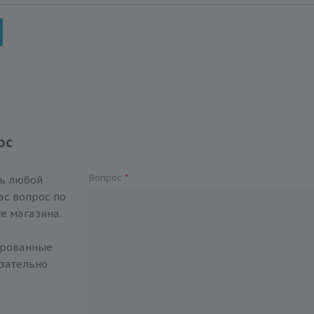
ос
Вопрос
*
ть любой
с вопрос по
е магазина.
ированные
зательно