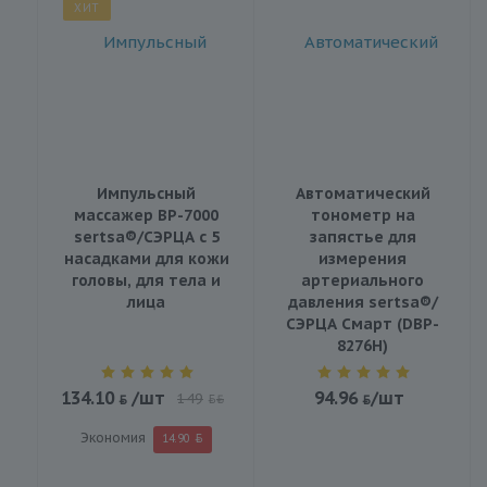
ХИТ
Импульсный
Автоматический
массажер BP-7000
тонометр на
sertsa®/СЭРЦА с 5
запястье для
насадками для кожи
измерения
головы, для тела и
артериального
лица
давления sertsa®/
СЭРЦА Смарт (DBP-
8276H)
134.10
/шт
94.96
/шт
149
BYN
Экономия
14.90