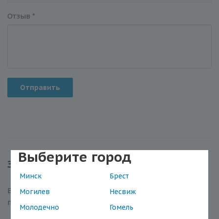
Отзыв
*
Отправить
Выберите город
Задать вопрос
Минск
Брест
Вы можете задать любой интересующий вас вопрос
Могилев
Несвиж
по товару или работе магазина.
Молодечно
Гомель