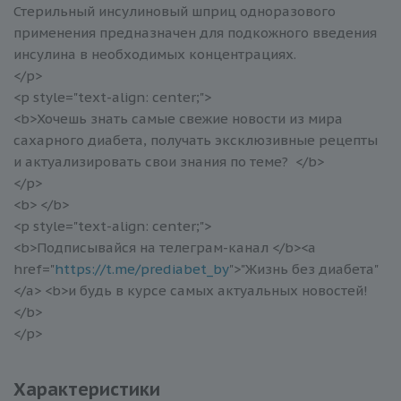
Стерильный инсулиновый шприц одноразового
применения предназначен для подкожного введения
инсулина в необходимых концентрациях.
</p>
<p style="text-align: center;">
<b>Хочешь знать самые свежие новости из мира
сахарного диабета, получать эксклюзивные рецепты
и актуализировать свои знания по теме? </b>
</p>
<b> </b>
<p style="text-align: center;">
<b>Подписывайся на телеграм-канал </b><a
href="
https://t.me/prediabet_by
">"Жизнь без диабета"
</a> <b>и будь в курсе самых актуальных новостей!
</b>
</p>
Характеристики