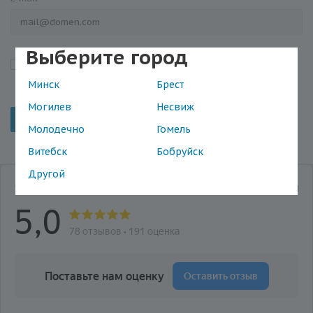
Выберите город
Я подтверждаю, что ознакомился с «
Положением об
обработке персональных данных
»
Минск
Брест
Могилев
Несвиж
Отменить
Молодечно
Гомель
Витебск
Бобруйск
Другой