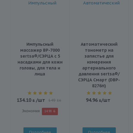
Импульсный
Автоматический
массажер BP-7000
тонометр на
sertsa®/СЭРЦА с 5
запястье для
насадками для кожи
измерения
головы, для тела и
артериального
лица
давления sertsa®/
СЭРЦА Смарт (DBP-
8276H)
134.10
/шт
94.96
/шт
149
BYN
Экономия
14.90
Подробнее
Подробнее