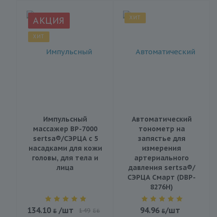
ХИТ
АКЦИЯ
ХИТ
Импульсный
Автоматический
массажер BP-7000
тонометр на
sertsa®/СЭРЦА с 5
запястье для
насадками для кожи
измерения
головы, для тела и
артериального
лица
давления sertsa®/
СЭРЦА Смарт (DBP-
8276H)
134.10
/шт
94.96
/шт
149
BYN