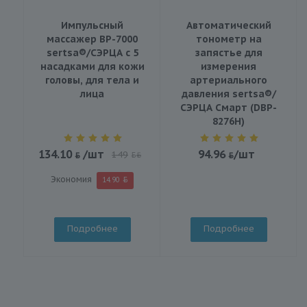
Импульсный
Автоматический
массажер BP-7000
тонометр на
sertsa®/СЭРЦА с 5
запястье для
насадками для кожи
измерения
головы, для тела и
артериального
лица
давления sertsa®/
СЭРЦА Смарт (DBP-
8276H)
134.10
/шт
94.96
/шт
149
BYN
Экономия
14.90
Подробнее
Подробнее