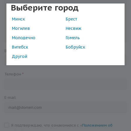
Выберите город
Минск
Брест
Могилев
Несвиж
Молодечно
Гомель
Витебск
Бобруйск
Ваше имя
*
Другой
Телефон
*
E-mail
Я подтверждаю, что ознакомился с «
Положением об