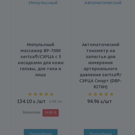
Импульсный
Автоматический
массажер BP-7000
тонометр на
sertsa®/СЭРЦА с 5
запястье для
насадками для кожи
измерения
головы, для тела и
артериального
лица
давления sertsa®/
СЭРЦА Смарт (DBP-
8276H)
134.10
/шт
94.96
/шт
149
BYN
Экономия
14.90
Подробнее
Подробнее