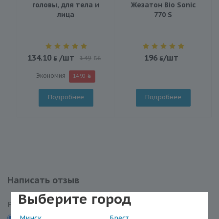
головы, для тела и
Жезатон Bio Sonic
лица
770 S
134.10
/шт
196
/шт
149
BYN
Экономия
14.90
Подробнее
Подробнее
Написать отзыв
Выберите город
Рейтинг
Минск
Брест
5
4
3
2
1