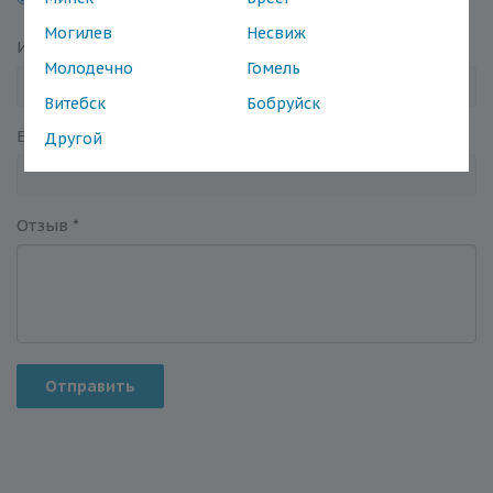
Могилев
Несвиж
Имя
*
Молодечно
Гомель
Витебск
Бобруйск
Email
*
Другой
Отзыв
*
Отправить