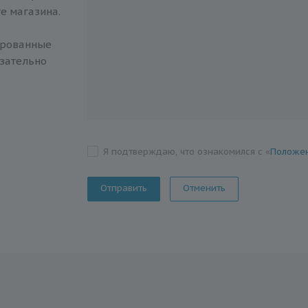
е магазина.
ированные
зательно
Я подтверждаю, что ознакомился с «
Положен
Отменить