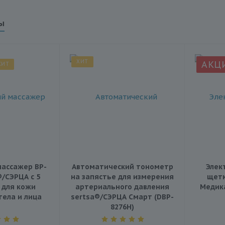
ы
ХИТ
АКЦ
ХИТ
ассажер BP-
Автоматический тонометр
Элек
®/СЭРЦА с 5
на запястье для измерения
щетк
 для кожи
артериального давления
Медика
тела и лица
sertsa®/СЭРЦА Смарт (DBP-
8276H)