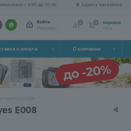
жедневно с 9:00 до 20:00
Адреса магазинов
Войти
Корзина
0
0
0
Мой кабинет
пуста
тавка и оплата
О компании
з модель Eyes E008
es E008