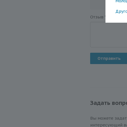
Моло
Друг
Отзыв
*
Отправить
Задать вопр
Вы можете зада
интересующий ва