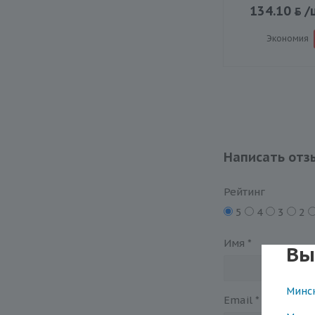
134.10
/
Экономия
Написать отз
Рейтинг
5
4
3
2
Имя
*
Вы
Минс
Email
*