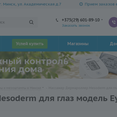
г. Минск, ул. Академическая д.7
Прием заказов е
+375(29) 601-89-10
Заказать звонок
Успей купить
Магазины
Дос
ы и мезоштампы в Минске
-
Массажер Дермароллер Mesoderm для гла
soderm для глаз модель Ey