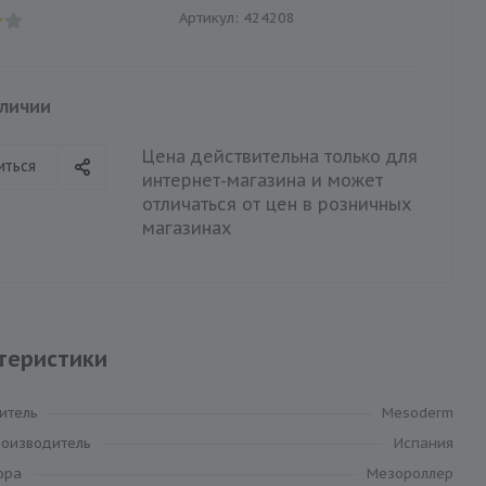
Артикул:
424208
аличии
Цена действительна только для
иться
интернет-магазина и может
отличаться от цен в розничных
магазинах
теристики
итель
Mesoderm
роизводитель
Испания
ора
Мезороллер