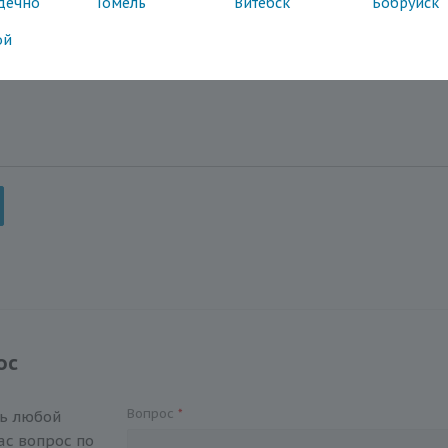
дечно
Гомель
Витебск
Бобруйск
ой
ос
Вопрос
*
ть любой
с вопрос по