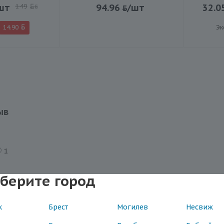
шт
149
94.96
/шт
32.0
BYN
14.90
Эк
ыв
1
берите город
к
Брест
Могилев
Несвиж