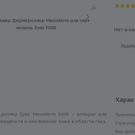
Нет в н
Подел
Харак
роллер Eyes Mesoderm E008 – аппарат для
Производ
ершенств и омоложения кожи в области глаз,
Cтрана п
Вид приб