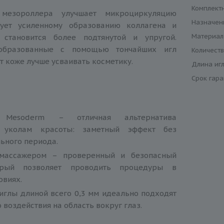
Комплект
 мезороллера улучшает микроциркуляцию
Назначен
вует усиленному образованию коллагена и
Материал
 становится более подтянутой и упругой.
образованные с помощью тончайших игл
Количеств
т коже лучше усваивать косметику.
Длина игл
Срок гар
 Mesoderm – отличная альтернатива
 уколам красоты: заметный эффект без
ьного периода.
массажером – проверенный и безопасный
орый позволяет проводить процедуры в
овиях.
иглы длиной всего 0,3 мм идеально подходят
 воздействия на область вокруг глаз.