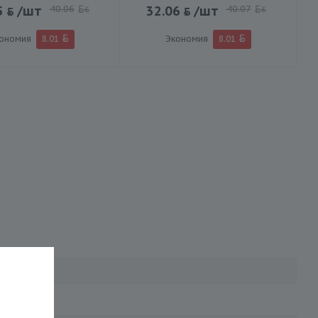
5
/шт
40.06
32.06
/шт
40.07
BYN
BYN
ономия
8.01
Экономия
8.01