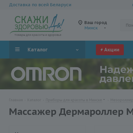
Доставка по всей Беларуси
Ваш город
Минск
Каталог
Акции
Главная
-
Каталог
-
Приборы для красоты в Минске
-
Мезороллер
Массажер Дермароллер Me