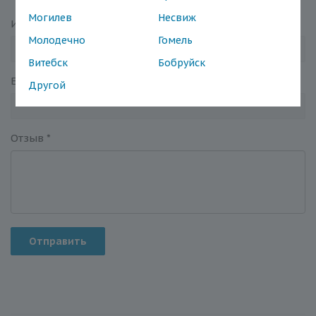
Могилев
Несвиж
Имя
*
Молодечно
Гомель
Витебск
Бобруйск
Email
*
Другой
Отзыв
*
Отправить