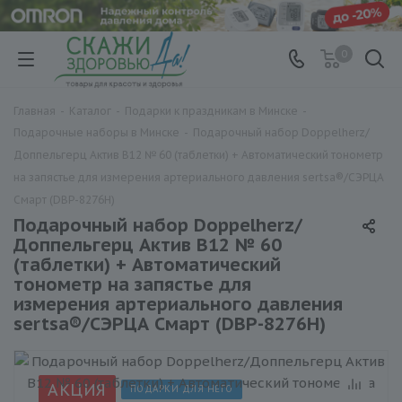
0
Главная
-
Каталог
-
Подарки к праздникам в Минске
-
Подарочные наборы в Минске
-
Подарочный набор Doppelherz/
Доппельгерц Актив В12 № 60 (таблетки) + Автоматический тонометр
на запястье для измерения артериального давления sertsa®/СЭРЦА
Смарт (DBP-8276H)
Подарочный набор Doppelherz/
Доппельгерц Актив В12 № 60
(таблетки) + Автоматический
тонометр на запястье для
измерения артериального давления
sertsa®/СЭРЦА Смарт (DBP-8276H)
АКЦИЯ
ПОДАРКИ ДЛЯ НЕГО