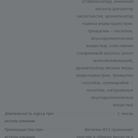
(стабилизатор), лимонная
кислота (регулятор
кислотности), ароматизатор
малина (мальтодекстрин,
триацетин – носитель,
вкусоароматические
вещества), соли магния
стеариновой кислоты (агент
антислеживающий),
ароматизатор лесные ягоды
(мальтодекстрин, триацетин
– носитель, гуммиарабик –
носитель, натуральные
вкусоароматические
вещества)
Длительность курса при
1 месяц
использовании
Преимущества при
Витамин В12 принимает
использовании
участие в обмене веществ и