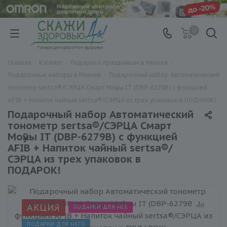
0
Главная
-
Каталог
-
Подарки к праздникам в Минске
-
Подарочные наборы в Минске
-
Подарочный набор Автоматический
тонометр sertsa®/СЭРЦА Смарт Мoӯны IT (DBP-6279B) с функцией
AFIB + Напиток чайный sertsa®/СЭРЦА из трех упаковок в ПОДАРОК!
Подарочный набор Автоматический
тонометр sertsa®/СЭРЦА Смарт
Мoӯны IT (DBP-6279B) с функцией
AFIB + Напиток чайный sertsa®/
СЭРЦА из трех упаковок в
ПОДАРОК!
АКЦИЯ
ПОДАРКИ ДЛЯ НЕЕ
ПОДАРКИ ДЛЯ НЕГО