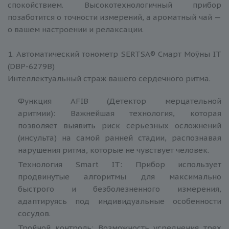
спокойствием. Высокотехнологичный прибор
позаботится о точности измерений, а ароматный чай —
о вашем настроении и релаксации.
1. Автоматический тонометр SERTSA® Смарт Моӯны IT
(DBP-6279B)
Интеллектуальный страж вашего сердечного ритма.
Функция AFIB (Детектор мерцательной
аритмии): Важнейшая технология, которая
позволяет выявить риск серьезных осложнений
(инсульта) на самой ранней стадии, распознавая
нарушения ритма, которые не чувствует человек.
Технология Smart IT: Прибор использует
продвинутые алгоритмы для максимально
быстрого и безболезненного измерения,
адаптируясь под индивидуальные особенности
сосудов.
Тройной контроль: Возможность усреднения трех