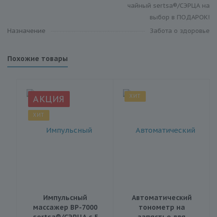
чайный sertsa®/СЭРЦА на
выбор в ПОДАРОК!
Назначение
Забота о здоровье
Похожие товары
ХИТ
АКЦИЯ
ХИТ
Импульсный
Автоматический
массажер BP-7000
тонометр на
sertsa®/СЭРЦА с 5
запястье для