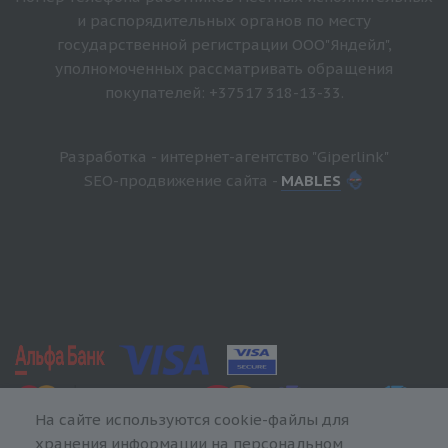
и распорядительных органов по месту
государственной регистрации ООО"Яндейл",
уполномоченных рассматривать обращения
покупателей: +37517 318-13-33.
Разработка - интернет-агентство "Giperlink"
SEO-продвижение сайта -
MABLES
На сайте используются cookie-файлы для
хранения информации на персональном