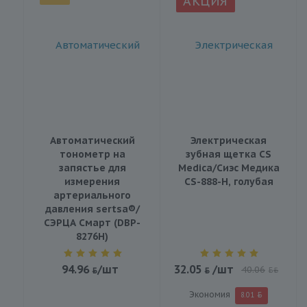
АКЦИЯ
Автоматический
Электрическая
тонометр на
зубная щетка CS
запястье для
Medica/Сиэс Медика
измерения
CS-888-H, голубая
артериального
давления sertsa®/
СЭРЦА Смарт (DBP-
8276H)
94.96
/шт
32.05
/шт
40.06
BYN
Экономия
8.01