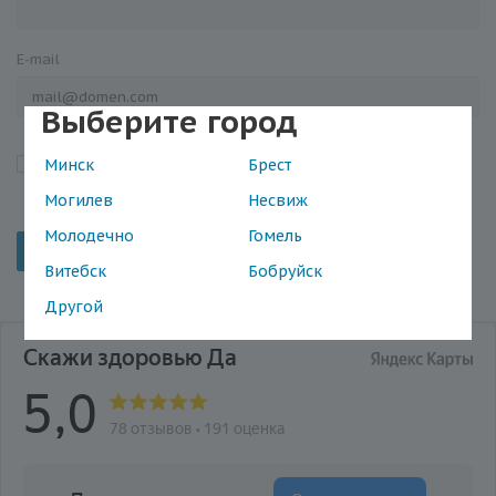
E-mail
Выберите город
Я подтверждаю, что ознакомился с «
Положением об
Минск
Брест
обработке персональных данных
»
Могилев
Несвиж
Молодечно
Гомель
Отменить
Витебск
Бобруйск
Другой