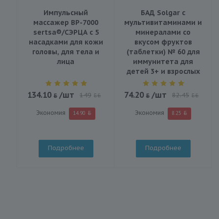
Импульсный
БАД Solgar с
массажер BP-7000
мультивитаминами и
sertsa®/СЭРЦА с 5
минералами со
насадками для кожи
вкусом фруктов
головы, для тела и
(таблетки) № 60 для
лица
иммунитета для
детей 3+ и взрослых
134.10
/шт
74.20
/шт
149
82.45
BYN
BYN
Экономия
Экономия
14.90
8.25
Подробнее
Подробнее