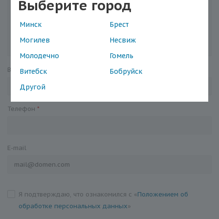
Выберите город
Минск
Брест
Могилев
Несвиж
Молодечно
Гомель
Ваше имя
*
Витебск
Бобруйск
Другой
Телефон
*
E-mail
Я подтверждаю, что ознакомился с «
Положением об
обработке персональных данных
»