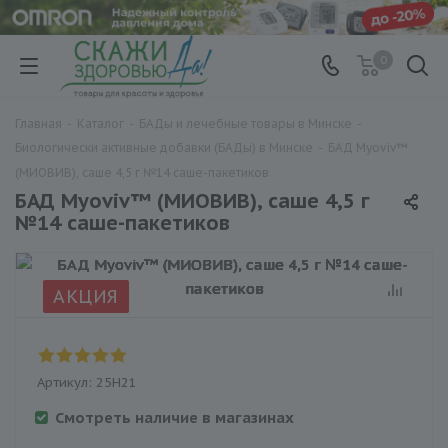
0
Главная
-
Каталог
-
БАДы и лечебные товары в Минске
-
Биологически активные добавки (БАДы) в Минске
-
БАД Myoviv™
(МИОВИВ), саше 4,5 г №14 саше-пакетиков
БАД Myoviv™ (МИОВИВ), саше 4,5 г
№14 саше-пакетиков
АКЦИЯ
Артикул:
25H21
Смотреть наличие в магазинах