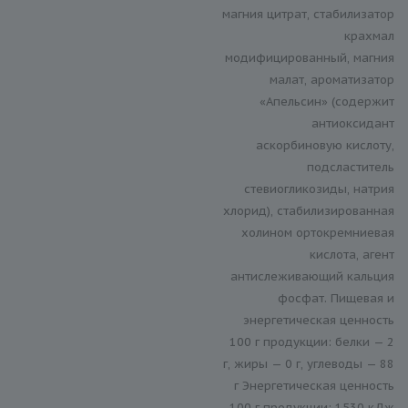
магния цитрат, стабилизатор
крахмал
модифицированный, магния
малат, ароматизатор
«Апельсин» (содержит
антиоксидант
аскорбиновую кислоту,
подсластитель
стевиогликозиды, натрия
хлорид), стабилизированная
холином ортокремниевая
кислота, агент
антислеживающий кальция
фосфат. Пищевая и
энергетическая ценность
100 г продукции: белки — 2
г, жиры — 0 г, углеводы — 88
г Энергетическая ценность
100 г продукции: 1530 кДж