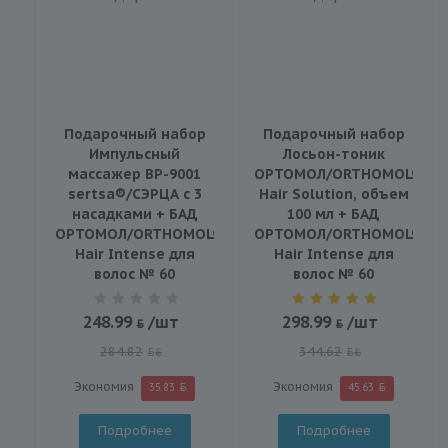
Подарочный набор
Подарочный набор
Импульсный
Лосьон-тоник
массажер BP-9001
ОРТОМОЛ/ORTHOMOL®
sertsa®/СЭРЦА с 3
Hair Solution, объем
насадками + БАД
100 мл + БАД
ОРТОМОЛ/ORTHOMOL®
ОРТОМОЛ/ORTHOMOL®
Hair Intense для
Hair Intense для
волос № 60
волос № 60
248.99
/шт
298.99
/шт
284.82
344.62
BYN
BYN
Экономия
Экономия
35.83
45.63
Подробнее
Подробнее