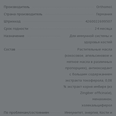
Производитель
Orthomol
Cтрана производитель
Германия
Штрихкод
4260022699507
Cрок годности
24 месяца
Назначение
Для иммунной системы и
здоровья костей
Состав
Растительные масла
(кокосовое, апельсиновое и
мятное масла в различных
пропорциях), антиоксидант
с большим содержанием
экстракта токоферола, 0,08
% экстракт корня имбиря (из
Zingiber officinale),
менахинон,
холекальциферол
По проблемам/состояниям
Иммунитет, энергия, Кости и