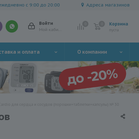
жедневно с 9:00 до 20:00
Адреса магазинов
Войти
Корзина
0
0
0
Мой кабинет
пуста
тавка и оплата
О компании
dio для сердца и сосудов (порошки+таблетки+капсулы) № 30
ов