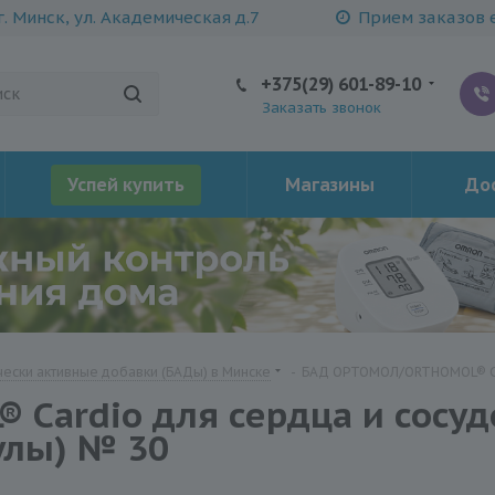
г. Минск, ул. Академическая д.7
Прием заказов е
+375(29) 601-89-10
Заказать звонок
Успей купить
Магазины
Дос
ески активные добавки (БАДы) в Минске
-
БАД ОРТОМОЛ/ORTHOMOL® Car
Cardio для сердца и сосуд
улы) № 30