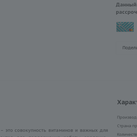
Данный
рассроч
Подел
Харак
Производ
Cтрана п
 – это совокупность витаминов и важных для
Количеств