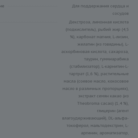
ие
Для поддержания сердца и
сосудов
Декстроза, лимонная кислота
(подкислитель), рыбий жир (4,5
%), карбонат магния, L-лизин,
желатин (из говядины), L-
аскорбиновая кислота, сахароза,
таурин, гуммиарабика
(стабилизатор), L-карнитин-L-
тартрат (1,6 %), растительные
масла (соевое масло, кокосовое
масло в различных пропорциях),
экстракт семян какао (из
Theobroma cacao) (1,4 %),
глицерин (агент
влагоудерживающий), DL-альфа-
токоферол, мальтодекстрин, L-
аргинин, ароматизатор,