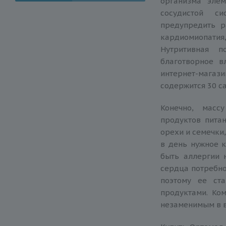
организма эле
сосудистой с
предупредить р
кардиомиопатия,
Нутритивная п
благотворное 
интернет-магази
содержится 30 с
Конечно, масс
продуктов питан
орехи и семечки
в день нужное к
быть аллергии 
сердца потребно
поэтому ее ст
продуктами. Ком
незаменимым в в