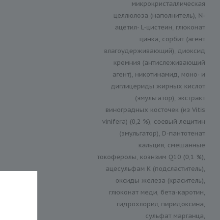
микрокристаллическая
целлюлоза (наполнитель), N-
ацетил- L-цистеин, глюконат
цинка, сорбит (агент
влагоудерживающий), диоксид
кремния (антислеживающий
агент), никотинамид, моно- и
диглицериды жирных кислот
(эмульгатор), экстракт
виноградных косточек (из Vitis
vinifera) (0,2 %), соевый лецитин
(эмульгатор), D-пантотенат
кальция, смешанные
токоферолы, коэнзим Q10 (0,1 %),
ацесульфам K (подсластитель),
оксиды железа (краситель),
глюконат меди, бета-каротин,
гидрохлорид пиридоксина,
сульфат марганца,