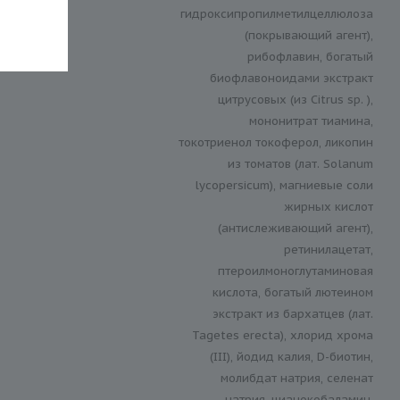
гидроксипропилметилцеллюлоза
(покрывающий агент),
рибофлавин, богатый
биофлавоноидами экстракт
цитрусовых (из Citrus sp. ),
мононитрат тиамина,
токотриенол токоферол, ликопин
из томатов (лат. Solanum
lycopersicum), магниевые соли
жирных кислот
(антислеживающий агент),
ретинилацетат,
птероилмоноглутаминовая
кислота, богатый лютеином
экстракт из бархатцев (лат.
Tagetes erecta), хлорид хрома
(III), йодид калия, D-биотин,
молибдат натрия, селенат
натрия, цианокобаламин,