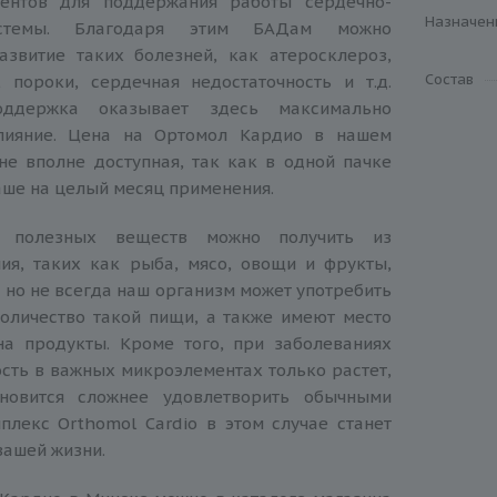
ментов для поддержания работы сердечно-
Назначен
истемы. Благодаря этим БАДам можно
азвитие таких болезней, как атеросклероз,
Состав
 пороки, сердечная недостаточность и т.д.
оддержка оказывает здесь максимально
влияние. Цена на Ортомол Кардио в нашем
не вполне доступная, так как в одной пачке
аше на целый месяц применения.
у полезных веществ можно получить из
ия, таких как рыба, мясо, овощи и фрукты,
, но не всегда наш организм может употребить
оличество такой пищи, а также имеют место
на продукты. Кроме того, при заболеваниях
сть в важных микроэлементах только растет,
ановится сложнее удовлетворить обычными
плекс Orthomol Cardio в этом случае станет
ашей жизни.