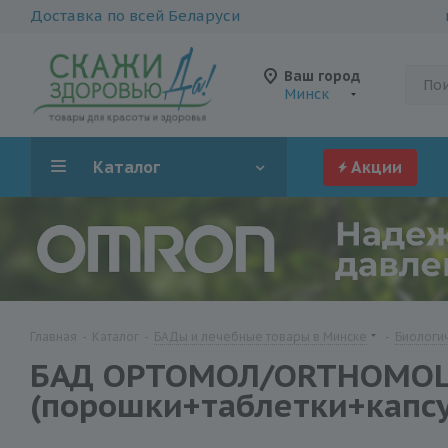
Доставка по всей Беларуси
Ваш город
Минск
Каталог
Акции
Главная
-
Каталог
-
БАДы и лечебные товары в Минске
-
Биологич
БАД ОРТОМОЛ/ORTHOMOL® 
(порошки+таблетки+капс