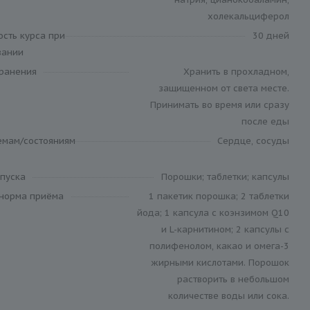
холекальциферол
ость курса при
30 дней
вании
хранения
Хранить в прохладном,
защищенном от света месте.
Принимать во время или сразу
после еды
емам/состояниям
Сердце, сосуды
пуска
Порошки; таблетки; капсулы
 норма приёма
1 пакетик порошка; 2 таблетки
йода; 1 капсула с коэнзимом Q10
и L-карнитином; 2 капсулы с
полифенолом, какао и омега-3
жирными кислотами. Порошок
растворить в небольшом
количестве воды или сока.