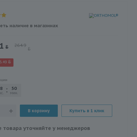
еть наличие в магазинах
1
264.9
6.49
кции
8
50
05
с.
мин.
сек.
В корзину
Купить в 1 клик
 товара уточняйте у менеджеров