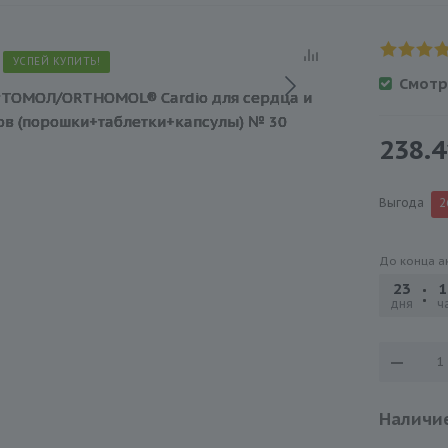
УСПЕЙ КУПИТЬ!
Смотр
238.4
Выгода
2
До конца а
23
1
дня
ча
Наличие