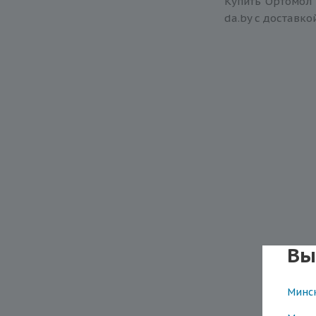
Купить Ортомол 
da.by с доставко
Вы
Минс