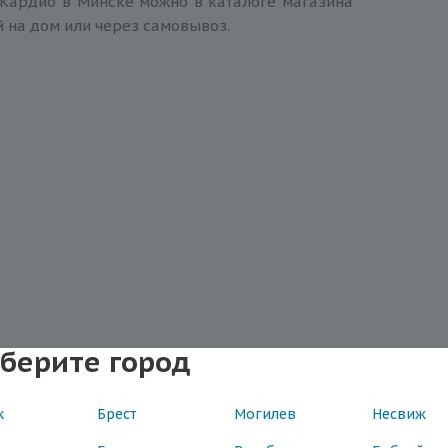
Кардио в Минске можно в каталоге магазина
й на дом или через самовывоз.
берите город
к
Брест
Могилев
Несвиж