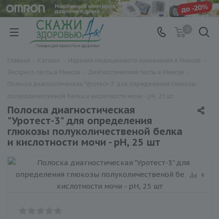
0
Главная
-
Каталог
-
Изделия медицинского назначения в Минске
-
Экспресс-тесты в Минске
-
Диагностические тесты в Минске
-
Полоска диагностическая "Уротест-3" для определения глюкозы
полуколичественой белка и кислотности мочи - pH, 25 шт
Полоска диагностическая
"Уротест-3" для определения
глюкозы полуколичественой белка
и кислотности мочи - pH, 25 шт