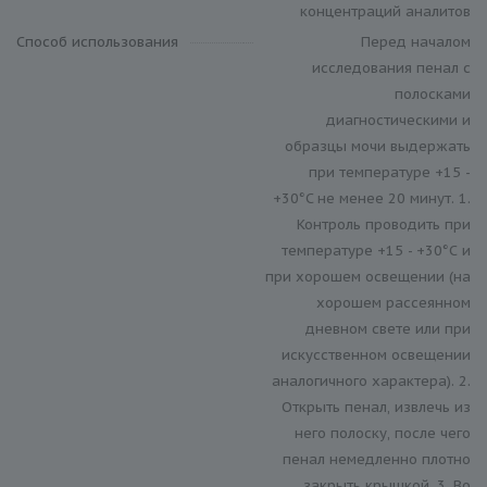
концентраций аналитов
Способ использования
Перед началом
исследования пенал с
полосками
диагностическими и
образцы мочи выдержать
при температуре +15 -
+30°C не менее 20 минут. 1.
Контроль проводить при
температуре +15 - +30°С и
при хорошем освещении (на
хорошем рассеянном
дневном свете или при
искусственном освещении
аналогичного характера). 2.
Открыть пенал, извлечь из
него полоску, после чего
пенал немедленно плотно
закрыть крышкой. 3. Во