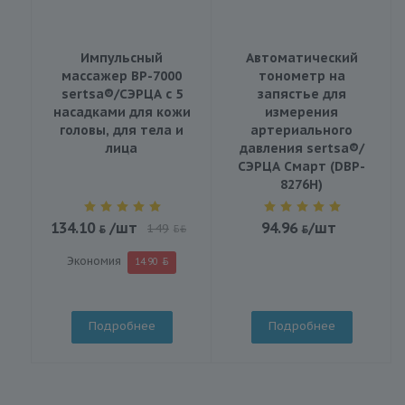
Импульсный
Автоматический
массажер BP-7000
тонометр на
sertsa®/СЭРЦА с 5
запястье для
насадками для кожи
измерения
головы, для тела и
артериального
лица
давления sertsa®/
СЭРЦА Смарт (DBP-
8276H)
134.10
/шт
94.96
/шт
149
BYN
Экономия
14.90
Подробнее
Подробнее