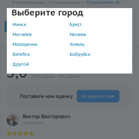
Я подтверждаю, что ознакомился с «
Положением об
Выберите город
обработке персональных данных
»
Минск
Брест
Отменить
Могилев
Несвиж
Молодечно
Гомель
Витебск
Бобруйск
Другой