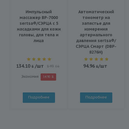
Импульсный
Автоматический
массажер BP-7000
тонометр на
sertsa®/СЭРЦА с 5
запястье для
насадками для кожи
измерения
головы, для тела и
артериального
лица
давления sertsa®/
СЭРЦА Смарт (DBP-
8276H)
134.10
/шт
94.96
/шт
149
BYN
Экономия
14.90
Подробнее
Подробнее