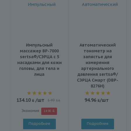
Импульсный
Автоматический
массажер BP-7000
тонометр на
sertsa®/СЭРЦА с 5
запястье для
насадками для кожи
измерения
головы, для тела и
артериального
лица
давления sertsa®/
СЭРЦА Смарт (DBP-
8276H)
134.10
/шт
94.96
/шт
149
BYN
Экономия
14.90
Подробнее
Подробнее