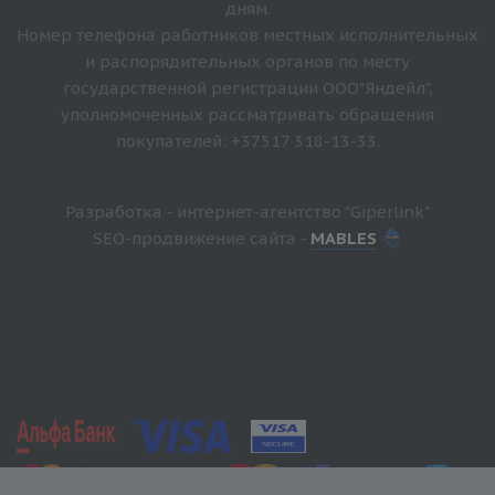
дням.
Номер телефона работников местных исполнительных
и распорядительных органов по месту
государственной регистрации ООО"Яндейл",
уполномоченных рассматривать обращения
покупателей: +37517 318-13-33.
Разработка - интернет-агентство "Giperlink"
SEO-продвижение сайта -
MABLES