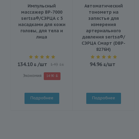
Импульсный
Автоматический
массажер BP-7000
тонометр на
sertsa®/СЭРЦА с 5
запястье для
насадками для кожи
измерения
головы, для тела и
артериального
лица
давления sertsa®/
СЭРЦА Смарт (DBP-
8276H)
134.10
/шт
94.96
/шт
149
BYN
Экономия
14.90
Подробнее
Подробнее