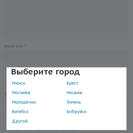
Ваше имя
*
Выберите город
Телефон
*
Минск
Брест
Могилев
Несвиж
E-mail
Молодечно
Гомель
Витебск
Бобруйск
Другой
Я подтверждаю, что ознакомился с «
Положением об
обработке персональных данных
»