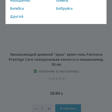
Молодечно
Гомель
Витебск
Бобруйск
Другой
Увлажняющий дневной "крио" крем-гель Farmona
Prestige Care гиалуроновая кислота и ниацинамид,
50 мл
Наличие в магазинах
18.84
В корзину