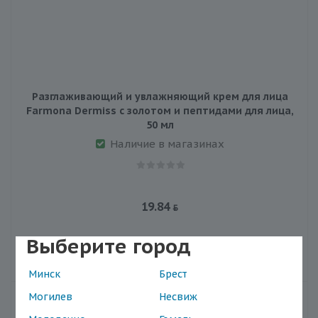
Разглаживающий и увлажняющий крем для лица
Farmona Dermiss с золотом и пептидами для лица,
50 мл
Наличие в магазинах
19.84
Выберите город
В корзину
Минск
Брест
Могилев
Несвиж