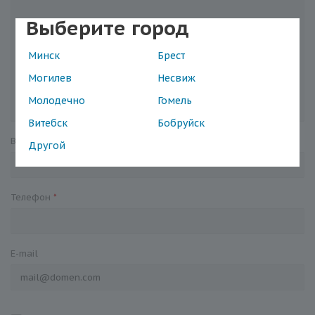
Выберите город
Минск
Брест
Могилев
Несвиж
Молодечно
Гомель
Витебск
Бобруйск
Ваше имя
*
Другой
Телефон
*
E-mail