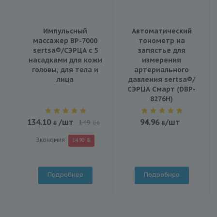
Импульсный
Автоматический
массажер BP-7000
тонометр на
sertsa®/СЭРЦА с 5
запястье для
насадками для кожи
измерения
головы, для тела и
артериального
лица
давления sertsa®/
СЭРЦА Смарт (DBP-
8276H)
134.10
/шт
94.96
/шт
149
BYN
Экономия
14.90
Подробнее
Подробнее