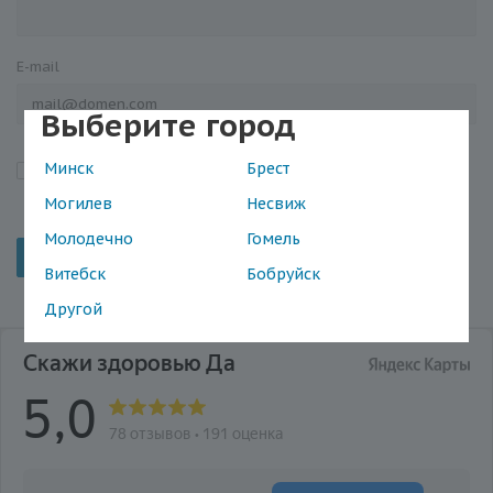
E-mail
Выберите город
Минск
Брест
Я подтверждаю, что ознакомился с «
Положением об
обработке персональных данных
»
Могилев
Несвиж
Молодечно
Гомель
Отменить
Витебск
Бобруйск
Другой