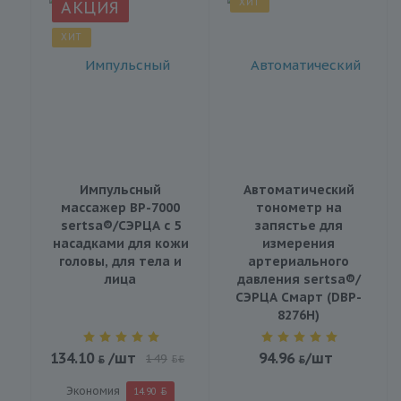
ХИТ
АКЦИЯ
ХИТ
Импульсный
Автоматический
массажер BP-7000
тонометр на
sertsa®/СЭРЦА с 5
запястье для
насадками для кожи
измерения
головы, для тела и
артериального
лица
давления sertsa®/
СЭРЦА Смарт (DBP-
8276H)
134.10
/шт
94.96
/шт
149
BYN
Экономия
14.90