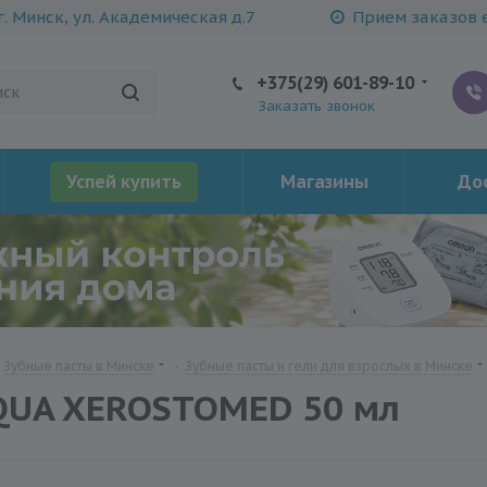
г. Минск, ул. Академическая д.7
Прием заказов е
+375(29) 601-89-10
Заказать звонок
Успей купить
Магазины
Дос
Зубные пасты в Минске
-
Зубные пасты и гели для взрослых в Минске
AQUA XEROSTOMED 50 мл