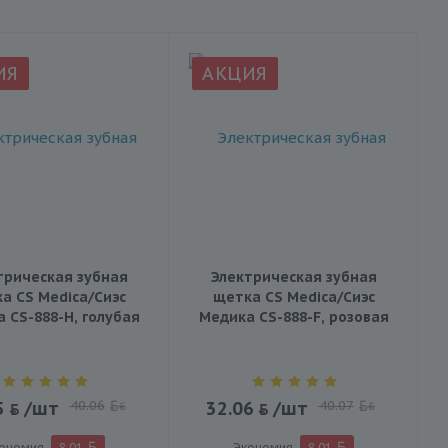
ИЯ
АКЦИЯ
трическая зубная
Электрическая зубная
а CS Medica/Сиэс
щетка CS Medica/Сиэс
 CS-888-H, голубая
Медика CS-888-F, розовая
5
/шт
40.06
32.06
/шт
40.07
BYN
BYN
ономия
8.01
Экономия
8.01