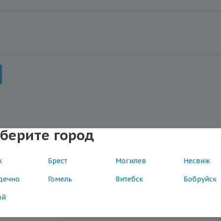
берите город
ос
к
Брест
Могилев
Несвиж
Вопрос
*
ть любой
дечно
Гомель
Витебск
Бобруйск
с вопрос по
ой
е магазина.