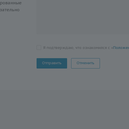
ированные
зательно
Я подтверждаю, что ознакомился с «
Положен
Отменить