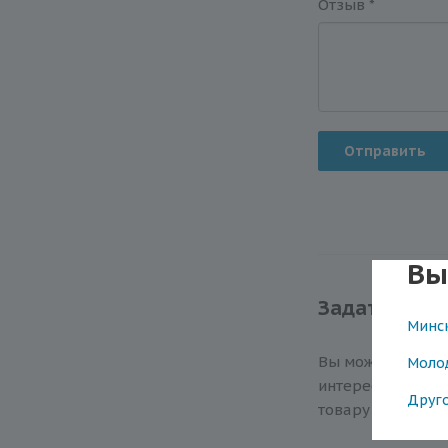
Отзыв
*
Отправить
Вы
Задать вопр
Минс
Вы можете зада
Моло
интересующий ва
Друг
товару или работ