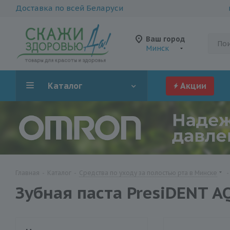
Доставка по всей Беларуси
Ваш город
Минск
Каталог
Акции
Главная
-
Каталог
-
Средства по уходу за полостью рта в Минске
-
Зубная паста PresiDENT 