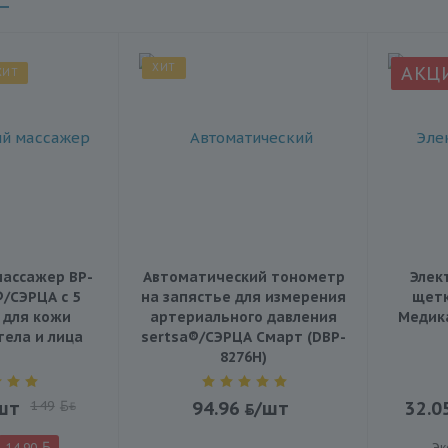
ХИТ
АКЦ
ХИТ
ассажер BP-
Автоматический тонометр
Элек
®/СЭРЦА с 5
на запястье для измерения
щетк
 для кожи
артериального давления
Медика
тела и лица
sertsa®/СЭРЦА Смарт (DBP-
8276H)
шт
149
94.96
/шт
32.0
BYN
14.90
Эк