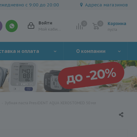
жедневно с 9:00 до 20:00
Адреса магазинов
Войти
Корзина
0
0
0
Мой кабинет
пуста
тавка и оплата
О компании
-
Зубная паста PresiDENT AQUA XEROSTOMED 50 мл