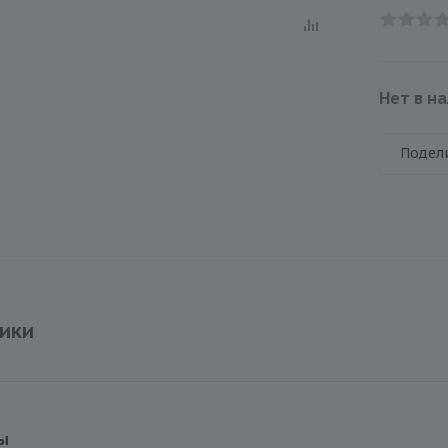
Нет в н
Подел
ики
ы